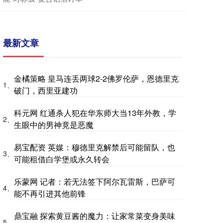
最新文章
金橘策略 皇马连丢两球2-2佛罗伦萨，恩德里克
1、
破门，西里亚建功
科元网 红通杀人犯在华东师大当13年外教，学
2、
生眼中的男神竟是恶魔
易宝配资 英媒：穆德里克解禁后可能留队，也
3、
可能租借白学堡或永久转会
乐蒙网 记者：若无法签下阿尔瓦雷斯，巴萨可
4、
能不再引进其他前锋
鼎宝融 探索黄豆酱的魔力：让家常菜变身美味
5、