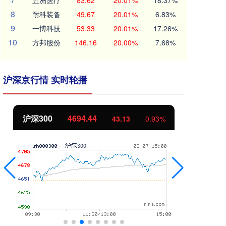
五洲医疗
83.62
20.01%
18.37%
8
耐科装备
49.67
20.01%
6.83%
9
一博科技
53.33
20.01%
17.26%
10
方邦股份
146.16
20.00%
7.68%
沪深京行情 实时轮播
沪深300
4694.44
北
43.13
0.93%