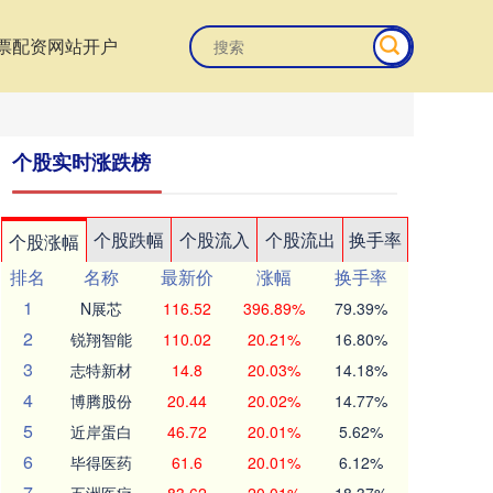
票配资网站开户
个股实时涨跌榜
个股跌幅
个股流入
个股流出
换手率
个股涨幅
排名
名称
最新价
涨幅
换手率
1
N展芯
116.52
396.89%
79.39%
2
锐翔智能
110.02
20.21%
16.80%
3
志特新材
14.8
20.03%
14.18%
4
博腾股份
20.44
20.02%
14.77%
5
近岸蛋白
46.72
20.01%
5.62%
6
毕得医药
61.6
20.01%
6.12%
7