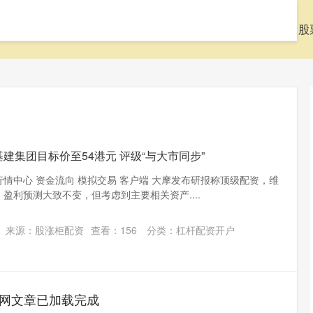
页
九八策略官网
杠杆配资开户
什么是股票配资
股
建集团目标价至54港元 评级“与大市同步”
行情中心 资金流向 模拟交易 客户端 大摩发布研报称顶级配资，维
）盈利预测大致不变，但考虑到主要相关资产....
来源：股涨柜配资
查看：
156
分类：
杠杆配资开户
网文章已加载完成