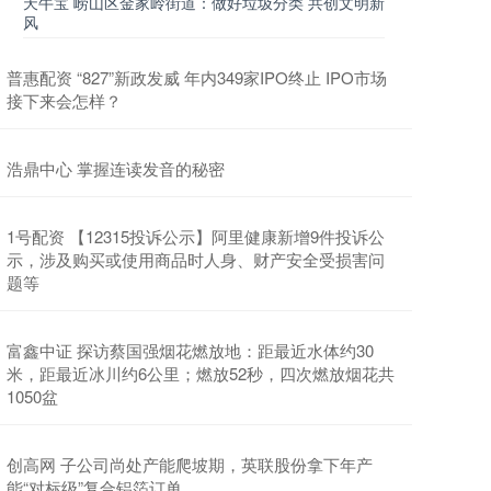
天牛宝 崂山区金家岭街道：做好垃圾分类 共创文明新
风
普惠配资 “827”新政发威 年内349家IPO终止 IPO市场
接下来会怎样？
浩鼎中心 掌握连读发音的秘密
1号配资 【12315投诉公示】阿里健康新增9件投诉公
示，涉及购买或使用商品时人身、财产安全受损害问
题等
富鑫中证 探访蔡国强烟花燃放地：距最近水体约30
米，距最近冰川约6公里；燃放52秒，四次燃放烟花共
1050盆
创高网 子公司尚处产能爬坡期，英联股份拿下年产
能“对标级”复合铝箔订单