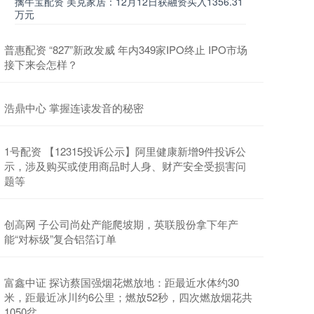
擒牛宝配资 美克家居：12月12日获融资买入1356.31
万元
普惠配资 “827”新政发威 年内349家IPO终止 IPO市场
接下来会怎样？
浩鼎中心 掌握连读发音的秘密
1号配资 【12315投诉公示】阿里健康新增9件投诉公
示，涉及购买或使用商品时人身、财产安全受损害问
题等
创高网 子公司尚处产能爬坡期，英联股份拿下年产
能“对标级”复合铝箔订单
富鑫中证 探访蔡国强烟花燃放地：距最近水体约30
米，距最近冰川约6公里；燃放52秒，四次燃放烟花共
1050盆