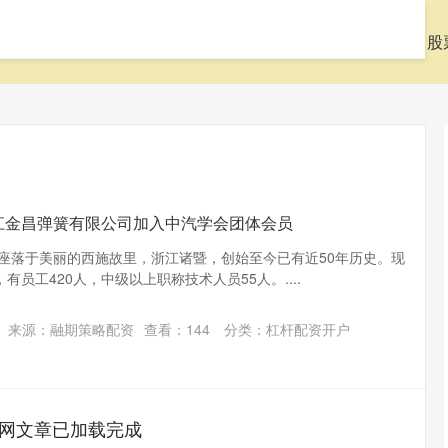
页
九八策略官网
杠杆配资开户
什么是股票配资
股
江金昌弹簧有限公司加入中汽学会团体会员
簧座落于美丽的西施故里，浙江诸暨，创始至今已有近50年历史。现
有员工420人，中级以上职称技术人员55人。....
来源：融期策略配资
查看：
144
分类：
杠杆配资开户
网文章已加载完成