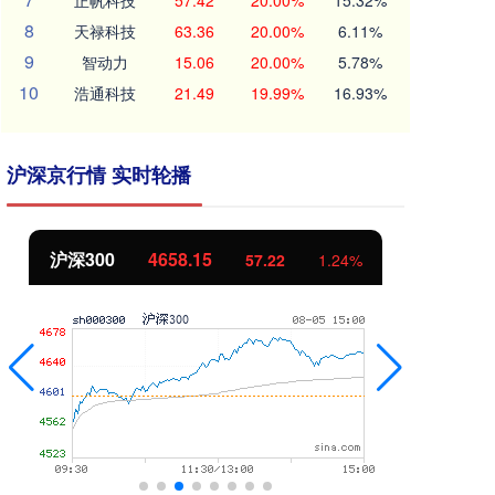
正帆科技
57.42
20.00%
15.32%
8
天禄科技
63.36
20.00%
6.11%
9
智动力
15.06
20.00%
5.78%
10
浩通科技
21.49
19.99%
16.93%
沪深京行情 实时轮播
沪深300
4658.15
北
57.22
1.24%