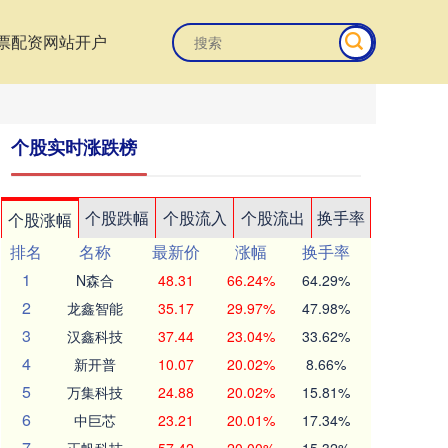
票配资网站开户
个股实时涨跌榜
个股跌幅
个股流入
个股流出
换手率
个股涨幅
排名
名称
最新价
涨幅
换手率
1
N森合
48.31
66.24%
64.29%
2
龙鑫智能
35.17
29.97%
47.98%
3
汉鑫科技
37.44
23.04%
33.62%
4
新开普
10.07
20.02%
8.66%
5
万集科技
24.88
20.02%
15.81%
6
中巨芯
23.21
20.01%
17.34%
7