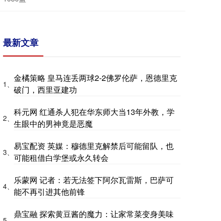
最新文章
金橘策略 皇马连丢两球2-2佛罗伦萨，恩德里克
1、
破门，西里亚建功
科元网 红通杀人犯在华东师大当13年外教，学
2、
生眼中的男神竟是恶魔
易宝配资 英媒：穆德里克解禁后可能留队，也
3、
可能租借白学堡或永久转会
乐蒙网 记者：若无法签下阿尔瓦雷斯，巴萨可
4、
能不再引进其他前锋
鼎宝融 探索黄豆酱的魔力：让家常菜变身美味
5、