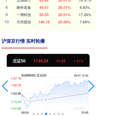
五洲医疗
83.62
20.01%
18.37%
8
耐科装备
49.67
20.01%
6.83%
9
一博科技
53.33
20.01%
17.26%
10
方邦股份
146.16
20.00%
7.68%
沪深京行情 实时轮播
北证50
1134.24
创
11.37
1.01%