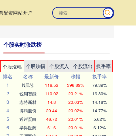
票配资网站开户
个股实时涨跌榜
个股跌幅
个股流入
个股流出
换手率
个股涨幅
排名
名称
最新价
涨幅
换手率
1
N展芯
116.52
396.89%
79.39%
2
锐翔智能
110.02
20.21%
16.80%
3
志特新材
14.8
20.03%
14.18%
4
博腾股份
20.44
20.02%
14.77%
5
近岸蛋白
46.72
20.01%
5.62%
6
毕得医药
61.6
20.01%
6.12%
7