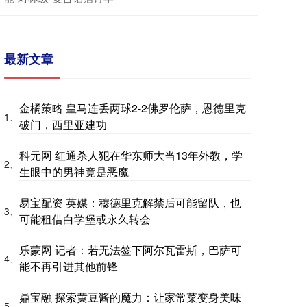
最新文章
金橘策略 皇马连丢两球2-2佛罗伦萨，恩德里克
1、
破门，西里亚建功
科元网 红通杀人犯在华东师大当13年外教，学
2、
生眼中的男神竟是恶魔
易宝配资 英媒：穆德里克解禁后可能留队，也
3、
可能租借白学堡或永久转会
乐蒙网 记者：若无法签下阿尔瓦雷斯，巴萨可
4、
能不再引进其他前锋
鼎宝融 探索黄豆酱的魔力：让家常菜变身美味
5、