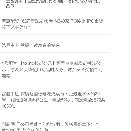
宏基资本 中国重汽营利双增B面：增长动能趋弱隐忧
凸显
普惠配资 “827”新政发威 年内349家IPO终止 IPO市场
接下来会怎样？
浩鼎中心 掌握连读发音的秘密
1号配资 【12315投诉公示】阿里健康新增9件投诉公
示，涉及购买或使用商品时人身、财产安全受损害问
题等
富鑫中证 探访蔡国强烟花燃放地：距最近水体约30
米，距最近冰川约6公里；燃放52秒，四次燃放烟花共
1050盆
创高网 子公司尚处产能爬坡期，英联股份拿下年产
能“对标级”复合铝箔订单