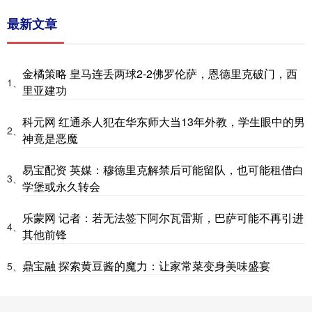
最新文章
金橘策略 皇马连丢两球2-2佛罗伦萨，恩德里克破门，西
1、
里亚建功
科元网 红通杀人犯在华东师大当13年外教，学生眼中的男
2、
神竟是恶魔
易宝配资 英媒：穆德里克解禁后可能留队，也可能租借白
3、
学堡或永久转会
乐蒙网 记者：若无法签下阿尔瓦雷斯，巴萨可能不再引进
4、
其他前锋
鼎宝融 探索黄豆酱的魔力：让家常菜变身美味盛宴
5、