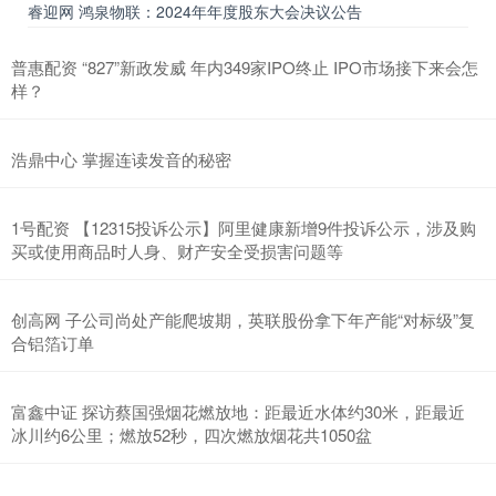
睿迎网 鸿泉物联：2024年年度股东大会决议公告
普惠配资 “827”新政发威 年内349家IPO终止 IPO市场接下来会怎
样？
浩鼎中心 掌握连读发音的秘密
1号配资 【12315投诉公示】阿里健康新增9件投诉公示，涉及购
买或使用商品时人身、财产安全受损害问题等
创高网 子公司尚处产能爬坡期，英联股份拿下年产能“对标级”复
合铝箔订单
富鑫中证 探访蔡国强烟花燃放地：距最近水体约30米，距最近
冰川约6公里；燃放52秒，四次燃放烟花共1050盆