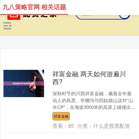
九八策略官网 相关话题
祥富金融 两天如何游遍川
西?
深秋时节的川西祥富金融，藏着全年最
动人的风景。毕棚沟与四姑娘山这对“山
水CP”，在海拔3000米的高原上碰撞出极
致色彩——四姑娘山的雪峰银白耀眼，
祥富金融
毕棚沟的彩林金....
查看：
85
分类：
什么是股票配资