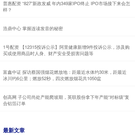
普惠配资 “827”新政发威 年内349家IPO终止 IPO市场接下来会怎
样？
浩鼎中心 掌握连读发音的秘密
1号配资 【12315投诉公示】阿里健康新增9件投诉公示，涉及购
买或使用商品时人身、财产安全受损害问题等
富鑫中证 探访蔡国强烟花燃放地：距最近水体约30米，距最近
冰川约6公里；燃放52秒，四次燃放烟花共1050盆
创高网 子公司尚处产能爬坡期，英联股份拿下年产能“对标级”复
合铝箔订单
最新文章