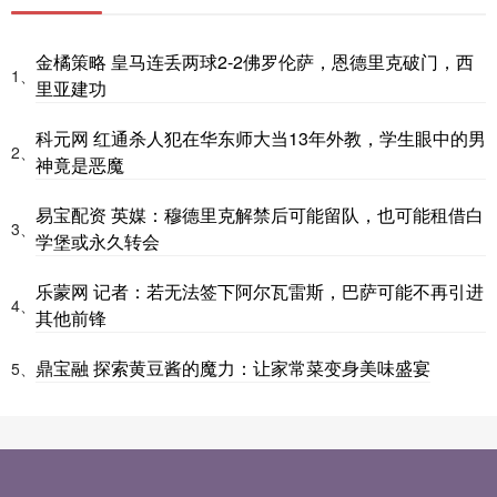
金橘策略 皇马连丢两球2-2佛罗伦萨，恩德里克破门，西
1、
里亚建功
科元网 红通杀人犯在华东师大当13年外教，学生眼中的男
2、
神竟是恶魔
易宝配资 英媒：穆德里克解禁后可能留队，也可能租借白
3、
学堡或永久转会
乐蒙网 记者：若无法签下阿尔瓦雷斯，巴萨可能不再引进
4、
其他前锋
鼎宝融 探索黄豆酱的魔力：让家常菜变身美味盛宴
5、