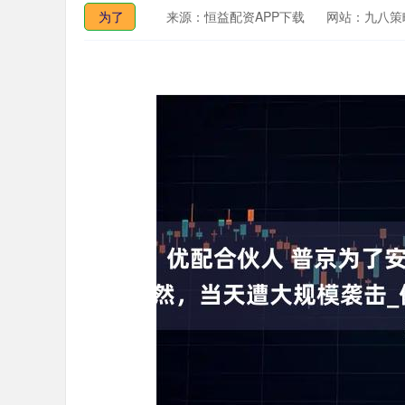
为了
来源：恒益配资APP下载
网站：九八策
深证成指
14311.01
.68
1.02%
200.89
1