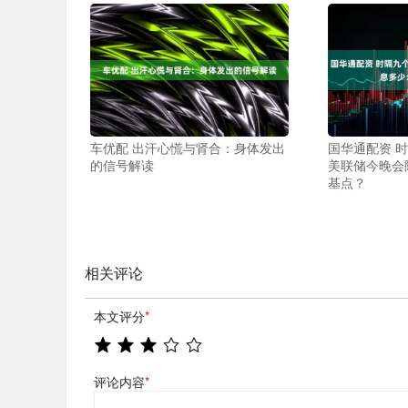
车优配 出汗心慌与肾合：身体发出
国华通配资 
的信号解读
美联储今晚会
基点？
相关评论
本文评分
*
评论内容
*