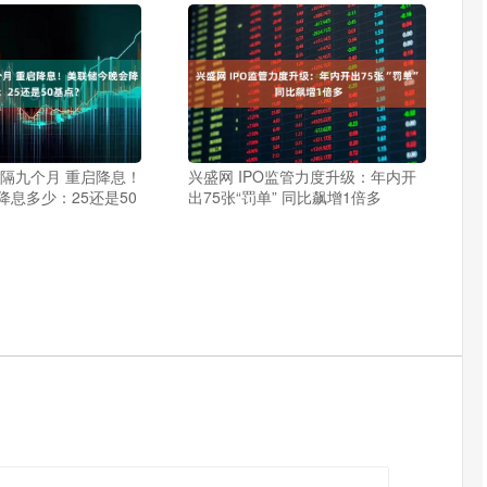
时隔九个月 重启降息！
兴盛网 IPO监管力度升级：年内开
降息多少：25还是50
出75张“罚单” 同比飙增1倍多