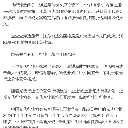
值得注意的是，通威股份为交易设置了一个“过渡期”。在通威股
份确定增资方案前，江苏悦达集团将先期增资10亿元获取润阳股份对
应股权，而待增资方案确定后将由通威股份收购江苏悦达集团增资投
入。
企查查穿透显示，江苏悦达集团控股股东为盐城市人民政府。润
阳股份注册地即在江苏盐城。
巨头整合有利于行业，却也伴随风险
一位光伏行业专家对记者表示，就通威此举的意义，他认同前述
券商人士的观点，即这标志着供给侧开始了巨头间整合，有利于改善
行业总体竞争格局。
随着光伏行业低价竞争持续激烈，企业现金流情况持续恶化，近
期光伏行业协会、光伏企业家均公开发声，鼓励行业进行整合。
中国光伏行业协会名誉理事长王勃华在7月25日举行的光伏行业
2024年上半年发展回顾与下半年形势展望研讨会（简称“研讨会”）上
建议，企业应审慎上马新投资，鼓励有针对性地收购跨界企业退出行
业所遗留的新建产能。