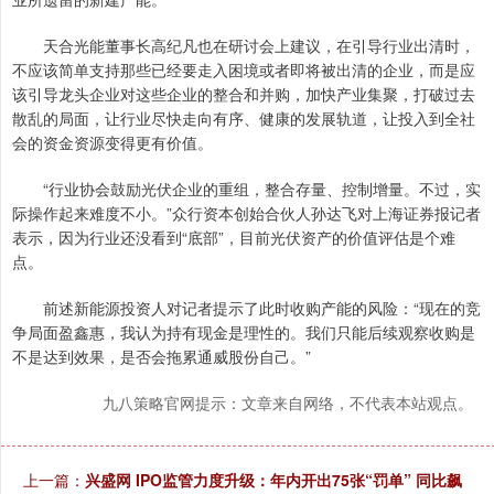
天合光能董事长高纪凡也在研讨会上建议，在引导行业出清时，
不应该简单支持那些已经要走入困境或者即将被出清的企业，而是应
该引导龙头企业对这些企业的整合和并购，加快产业集聚，打破过去
散乱的局面，让行业尽快走向有序、健康的发展轨道，让投入到全社
会的资金资源变得更有价值。
“行业协会鼓励光伏企业的重组，整合存量、控制增量。不过，实
际操作起来难度不小。”众行资本创始合伙人孙达飞对上海证券报记者
表示，因为行业还没看到“底部”，目前光伏资产的价值评估是个难
点。
前述新能源投资人对记者提示了此时收购产能的风险：“现在的竞
争局面盈鑫惠，我认为持有现金是理性的。我们只能后续观察收购是
不是达到效果，是否会拖累通威股份自己。”
九八策略官网提示：文章来自网络，不代表本站观点。
上一篇：
兴盛网 IPO监管力度升级：年内开出75张“罚单” 同比飙