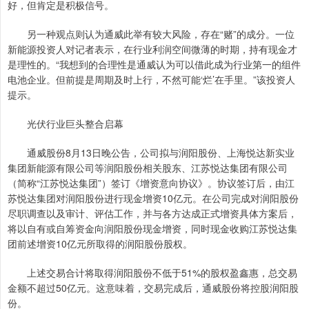
好，但肯定是积极信号。
另一种观点则认为通威此举有较大风险，存在“赌”的成分。一位
新能源投资人对记者表示，在行业利润空间微薄的时期，持有现金才
是理性的。“我想到的合理性是通威认为可以借此成为行业第一的组件
电池企业。但前提是周期及时上行，不然可能‘烂’在手里。”该投资人
提示。
光伏行业巨头整合启幕
通威股份8月13日晚公告，公司拟与润阳股份、上海悦达新实业
集团新能源有限公司等润阳股份相关股东、江苏悦达集团有限公司
（简称“江苏悦达集团”）签订《增资意向协议》。协议签订后，由江
苏悦达集团对润阳股份进行现金增资10亿元。在公司完成对润阳股份
尽职调查以及审计、评估工作，并与各方达成正式增资具体方案后，
将以自有或自筹资金向润阳股份现金增资，同时现金收购江苏悦达集
团前述增资10亿元所取得的润阳股份股权。
上述交易合计将取得润阳股份不低于51%的股权盈鑫惠，总交易
金额不超过50亿元。这意味着，交易完成后，通威股份将控股润阳股
份。