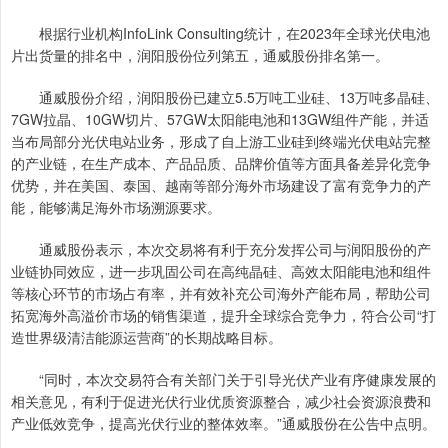
根据行业机构InfoLink Consulting统计，在2023年全球光伏电池
片出货量的排名中，润阳股份位列第五，通威股份排名第一。
通威股份介绍，润阳股份已建立5.5万吨工业硅、13万吨多晶硅、
7GW拉晶、10GW切片、57GW太阳能电池和13GW组件产能，并适
当布局部分光伏电站业务，形成了自上游工业硅到终端光伏电站完整
的产业链，在生产成本、产品品质、品牌价值等方面具备差异化竞争
优势，并在美国、泰国、越南等部分海外市场建设了富有竞争力的产
能，能够满足海外市场溯源要求。
通威股份表示，本次交易将有利于充分发挥公司与润阳股份的产
业链协同效应，进一步巩固公司在高纯晶硅、高效太阳能电池和组件
等核心环节的市场占有率，并有效补充公司海外产能布局，帮助公司
拓宽海外高溢价市场的销售渠道，提升全球综合竞争力，符合公司“打
造世界级清洁能源运营商”的长期战略目标。
“同时，本次交易符合有关部门关于引导光伏产业有序健康发展的
相关意见，有利于促进光伏行业优质资源整合，减少社会资源浪费和
产业低效竞争，提高光伏行业的整体效率。”通威股份在公告中点明。