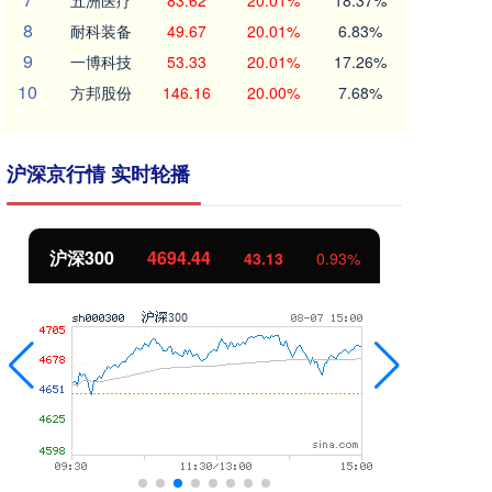
五洲医疗
83.62
20.01%
18.37%
8
耐科装备
49.67
20.01%
6.83%
9
一博科技
53.33
20.01%
17.26%
10
方邦股份
146.16
20.00%
7.68%
沪深京行情 实时轮播
沪深300
4694.44
北
43.13
0.93%