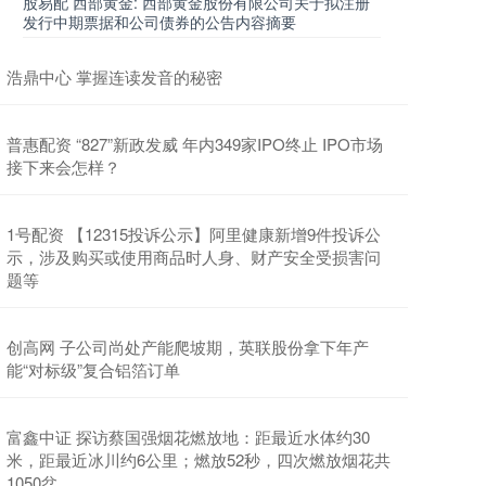
股易配 西部黄金: 西部黄金股份有限公司关于拟注册
发行中期票据和公司债券的公告内容摘要
浩鼎中心 掌握连读发音的秘密
普惠配资 “827”新政发威 年内349家IPO终止 IPO市场
接下来会怎样？
1号配资 【12315投诉公示】阿里健康新增9件投诉公
示，涉及购买或使用商品时人身、财产安全受损害问
题等
创高网 子公司尚处产能爬坡期，英联股份拿下年产
能“对标级”复合铝箔订单
富鑫中证 探访蔡国强烟花燃放地：距最近水体约30
米，距最近冰川约6公里；燃放52秒，四次燃放烟花共
1050盆