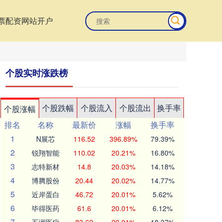
票配资网站开户
个股实时涨跌榜
个股跌幅
个股流入
个股流出
换手率
个股涨幅
排名
名称
最新价
涨幅
换手率
1
N展芯
116.52
396.89%
79.39%
2
锐翔智能
110.02
20.21%
16.80%
3
志特新材
14.8
20.03%
14.18%
4
博腾股份
20.44
20.02%
14.77%
5
近岸蛋白
46.72
20.01%
5.62%
6
毕得医药
61.6
20.01%
6.12%
7