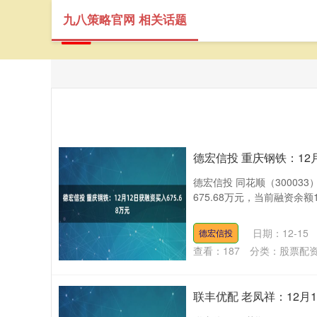
九八策略官网 相关话题
首
德宏信投 重庆钢铁：12月
德宏信投 同花顺（30003
675.68万元，当前融资余额1
日期：12-15
德宏信投
查看：
187
分类：
股票配
联丰优配 老凤祥：12月1