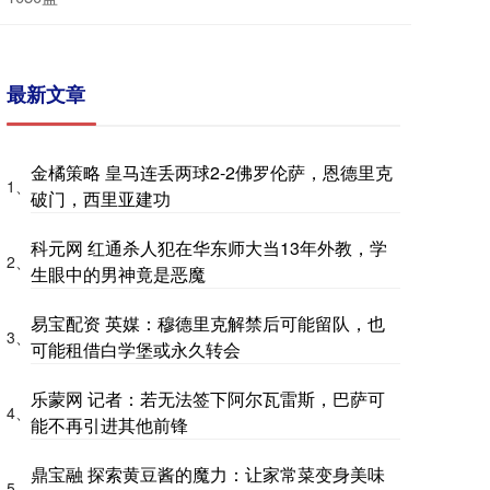
最新文章
金橘策略 皇马连丢两球2-2佛罗伦萨，恩德里克
1、
破门，西里亚建功
科元网 红通杀人犯在华东师大当13年外教，学
2、
生眼中的男神竟是恶魔
易宝配资 英媒：穆德里克解禁后可能留队，也
3、
可能租借白学堡或永久转会
乐蒙网 记者：若无法签下阿尔瓦雷斯，巴萨可
4、
能不再引进其他前锋
鼎宝融 探索黄豆酱的魔力：让家常菜变身美味
5、