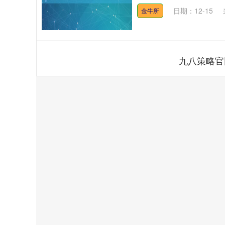
日期：12-15
金牛所
九八策略官