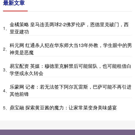
最新文章
金橘策略 皇马连丢两球2-2佛罗伦萨，恩德里克破门，西
1、
里亚建功
科元网 红通杀人犯在华东师大当13年外教，学生眼中的男
2、
神竟是恶魔
易宝配资 英媒：穆德里克解禁后可能留队，也可能租借白
3、
学堡或永久转会
乐蒙网 记者：若无法签下阿尔瓦雷斯，巴萨可能不再引进
4、
其他前锋
鼎宝融 探索黄豆酱的魔力：让家常菜变身美味盛宴
5、