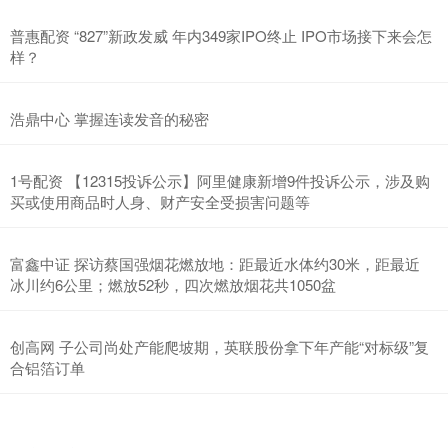
普惠配资 “827”新政发威 年内349家IPO终止 IPO市场接下来会怎
样？
浩鼎中心 掌握连读发音的秘密
1号配资 【12315投诉公示】阿里健康新增9件投诉公示，涉及购
买或使用商品时人身、财产安全受损害问题等
富鑫中证 探访蔡国强烟花燃放地：距最近水体约30米，距最近
冰川约6公里；燃放52秒，四次燃放烟花共1050盆
创高网 子公司尚处产能爬坡期，英联股份拿下年产能“对标级”复
合铝箔订单