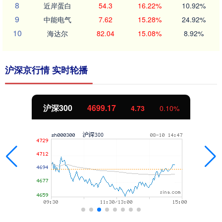
8
近岸蛋白
54.3
16.22%
10.92%
9
中能电气
7.62
15.28%
24.92%
10
海达尔
82.04
15.08%
8.92%
沪深京行情 实时轮播
深300
4699.17
北
4.73
0.10%