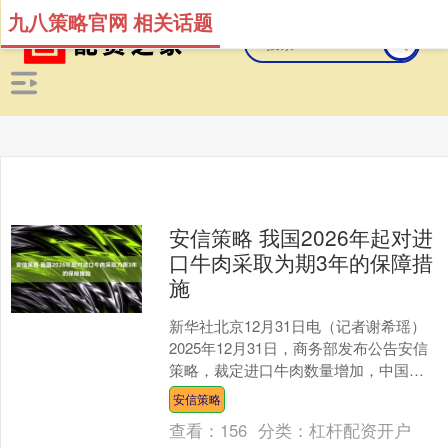
九八策略官网 相关话题
安信策略 我国2026年起对进
口牛肉采取为期3年的保障措
施
新华社北京12月31日电（记者谢希瑶）
2025年12月31日，商务部发布公告安信
策略，裁定进口牛肉数量增加，中国国
内产业受到严重损害，且二者存在因果
安信策略
关系，决定以....
查看：
156
分类：
杠杆配资开户