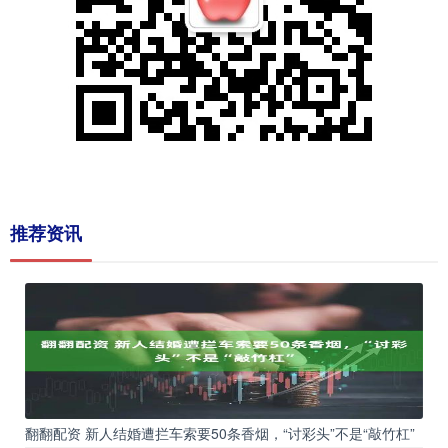
推荐资讯
翻翻配资 新人结婚遭拦车索要50条香烟，“讨彩头”不是“敲竹杠”